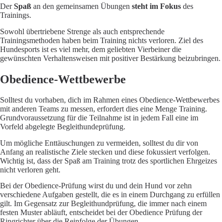
Der
Spaß
an den gemeinsamen Übungen
steht im Fokus
des
Trainings.
Sowohl übertriebene Strenge als auch entsprechende
Trainingsmethoden haben beim Training nichts verloren. Ziel des
Hundesports ist es viel mehr, dem geliebten Vierbeiner die
gewünschten Verhaltensweisen mit positiver Bestärkung beizubringen.
Obedience-Wettbewerbe
Solltest du vorhaben, dich im Rahmen eines Obedience-Wettbewerbes
mit anderen Teams zu messen, erfordert dies eine Menge Training.
Grundvoraussetzung für die Teilnahme ist in jedem Fall eine im
Vorfeld abgelegte Begleithundeprüfung.
Um mögliche Enttäuschungen zu vermeiden, solltest du dir von
Anfang an realistische Ziele stecken und diese fokussiert verfolgen.
Wichtig ist, dass der Spaß am Training trotz des sportlichen Ehrgeizes
nicht verloren geht.
Bei der Obedience-Prüfung wirst du und dein Hund vor zehn
verschiedene Aufgaben gestellt, die es in einem Durchgang zu erfüllen
gilt. Im Gegensatz zur Begleithundprüfung, die immer nach einem
festen Muster abläuft, entscheidet bei der Obedience Prüfung der
Ringrichter über die Reinfolge der Übungen.