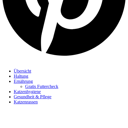
Übersicht
Haltung
Ernährung
Gratis Futtercheck
Katzenhygiene
Gesundheit & Pflege
Katzenrassen