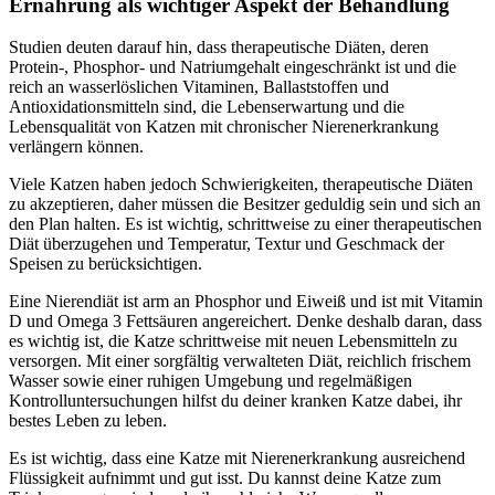
Ernährung als wichtiger Aspekt der Behandlung
Studien deuten darauf hin, dass therapeutische Diäten, deren
Protein-, Phosphor- und Natriumgehalt eingeschränkt ist und die
reich an wasserlöslichen Vitaminen, Ballaststoffen und
Antioxidationsmitteln sind, die Lebenserwartung und die
Lebensqualität von Katzen mit chronischer Nierenerkrankung
verlängern können.
Viele Katzen haben jedoch Schwierigkeiten, therapeutische Diäten
zu akzeptieren, daher müssen die Besitzer geduldig sein und sich an
den Plan halten. Es ist wichtig, schrittweise zu einer therapeutischen
Diät überzugehen und Temperatur, Textur und Geschmack der
Speisen zu berücksichtigen.
Eine Nierendiät ist arm an Phosphor und Eiweiß und ist mit Vitamin
D und Omega 3 Fettsäuren angereichert. Denke deshalb daran, dass
es wichtig ist, die Katze schrittweise mit neuen Lebensmitteln zu
versorgen. Mit einer sorgfältig verwalteten Diät, reichlich frischem
Wasser sowie einer ruhigen Umgebung und regelmäßigen
Kontrolluntersuchungen hilfst du deiner kranken Katze dabei, ihr
bestes Leben zu leben.
Es ist wichtig, dass eine Katze mit Nierenerkrankung ausreichend
Flüssigkeit aufnimmt und gut isst. Du kannst deine Katze zum