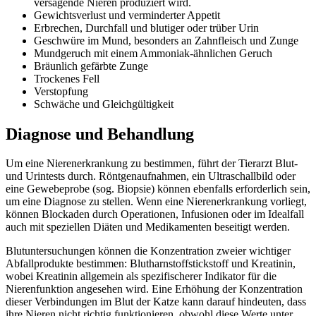
versagende Nieren produziert wird.
Gewichtsverlust und verminderter Appetit
Erbrechen, Durchfall und blutiger oder trüber Urin
Geschwüre im Mund, besonders an Zahnfleisch und Zunge
Mundgeruch mit einem Ammoniak-ähnlichen Geruch
Bräunlich gefärbte Zunge
Trockenes Fell
Verstopfung
Schwäche und Gleichgültigkeit
Diagnose und Behandlung
Um eine Nierenerkrankung zu bestimmen, führt der Tierarzt Blut-
und Urintests durch. Röntgenaufnahmen, ein Ultraschallbild oder
eine Gewebeprobe (sog. Biopsie) können ebenfalls erforderlich sein,
um eine Diagnose zu stellen. Wenn eine Nierenerkrankung vorliegt,
können Blockaden durch Operationen, Infusionen oder im Idealfall
auch mit speziellen Diäten und Medikamenten beseitigt werden.
Blutuntersuchungen können die Konzentration zweier wichtiger
Abfallprodukte bestimmen: Blutharnstoffstickstoff und Kreatinin,
wobei Kreatinin allgemein als spezifischerer Indikator für die
Nierenfunktion angesehen wird. Eine Erhöhung der Konzentration
dieser Verbindungen im Blut der Katze kann darauf hindeuten, dass
ihre Nieren nicht richtig funktionieren, obwohl diese Werte unter